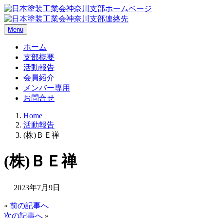
Menu
ホーム
支部概要
活動報告
会員紹介
メンバー専用
お問合せ
Home
活動報告
(株)ＢＥ禅
(株)ＢＥ禅
2023年7月9日
«
前の記事へ
次の記事へ
»