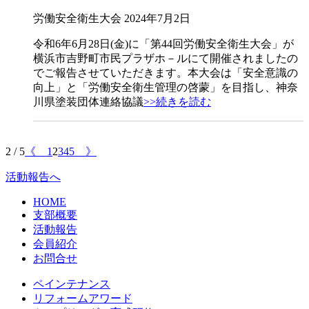
労働安全衛生大会
2024年7月2日
令和6年6月28日(金)に「第44回労働安全衛生大会」が
横浜市吉野町市民プラザホ－ルにて開催されましたの
でご報告させていただきます。本大会は「安全意識の
向上」と「労働安全衛生管理の啓蒙」を目指し、神奈
川県塗装団体連絡協議
>>続きを読む
2 / 5
《
1
2
3
4
5
》
活動報告へ
HOME
支部概要
活動報告
会員紹介
お問合せ
ペインテナンス
リフォームアワード